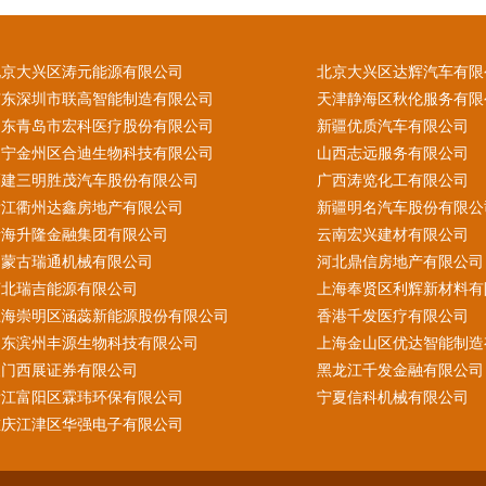
北京大兴区涛元能源有限公司
北京大兴区达辉汽车有限
广东深圳市联高智能制造有限公司
天津静海区秋伦服务有限
山东青岛市宏科医疗股份有限公司
新疆优质汽车有限公司
辽宁金州区合迪生物科技有限公司
山西志远服务有限公司
福建三明胜茂汽车股份有限公司
广西涛览化工有限公司
浙江衢州达鑫房地产有限公司
新疆明名汽车股份有限公
青海升隆金融集团有限公司
云南宏兴建材有限公司
内蒙古瑞通机械有限公司
河北鼎信房地产有限公司
河北瑞吉能源有限公司
上海奉贤区利辉新材料有
上海崇明区涵蕊新能源股份有限公司
香港千发医疗有限公司
山东滨州丰源生物科技有限公司
上海金山区优达智能制造
澳门西展证券有限公司
黑龙江千发金融有限公司
浙江富阳区霖玮环保有限公司
宁夏信科机械有限公司
重庆江津区华强电子有限公司